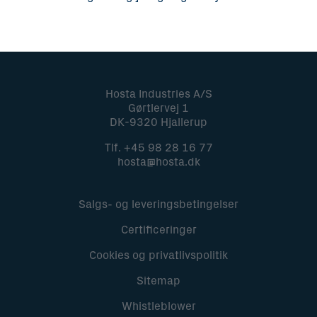
Hosta Industries A/S
Gørtlervej 1
DK-9320 Hjallerup
Tlf.
+45 98 28 16 77
hosta@hosta.dk
Salgs- og leveringsbetingelser
Certificeringer
Cookies og privatlivspolitik
Sitemap
Whistleblower