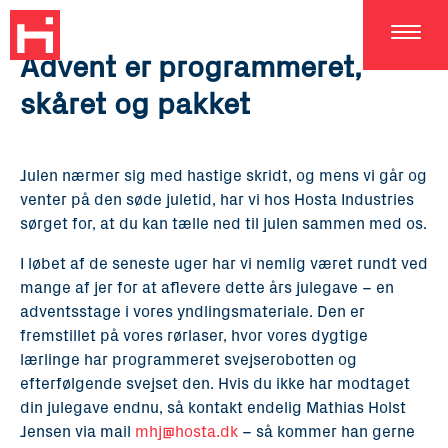
DA
Advent er programmeret,
skåret og pakket
Julen nærmer sig med hastige skridt, og mens vi går og
venter på den søde juletid, har vi hos Hosta Industries
sørget for, at du kan tælle ned til julen sammen med os.
I løbet af de seneste uger har vi nemlig været rundt ved
mange af jer for at aflevere dette års julegave – en
adventsstage i vores yndlingsmateriale. Den er
fremstillet på vores rørlaser, hvor vores dygtige
lærlinge har programmeret svejserobotten og
efterfølgende svejset den. Hvis du ikke har modtaget
din julegave endnu, så kontakt endelig Mathias Holst
Jensen via mail
mhj@hosta.dk
– så kommer han gerne