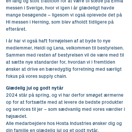
en lang og stolt tradition for at være til stede på Elmia
messen i Sverige, hvor vi igen i år glædeligt havde
mange besøgende – ligesom vi også oplevede det på
HI messen i Herning, som blev afholdt tidligere på
efteråret.
I år har vi også haft fornøjelsen af at byde to nye
medlemmer, Heidi og Lena, velkommen til bestyrelsen.
Sammen med resten af bestyrelsen vil de være med til
at sætte nye standarder for, hvordan vi i fremtiden
ønsker at drive en bæredygtig forretning med særligt
fokus på vores supply chain.
Glædelig jul og godt nytår
2024 står på spring, og vi har derfor smøget ærmerne
op for at fortsætte med at levere de bedste produkter
og services til jer – som sædvanlig med vores værdier i
højsædet.
Alle medarbejdere hos Hosta Industries ønsker dig og
din familie en glædelig jul og et godt nytår.