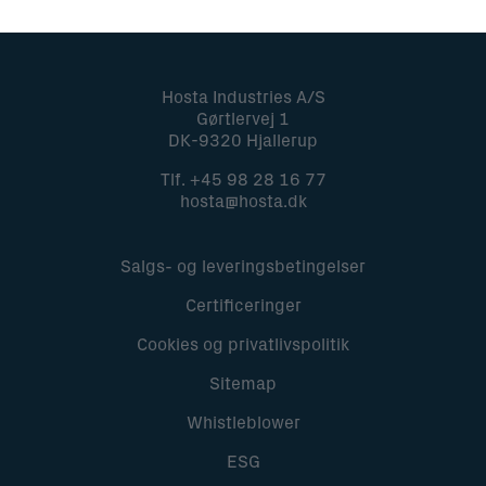
Hosta Industries A/S
Gørtlervej 1
DK-9320 Hjallerup
Tlf.
+45 98 28 16 77
hosta@hosta.dk
Salgs- og leveringsbetingelser
Certificeringer
Cookies og privatlivspolitik
Sitemap
Whistleblower
ESG