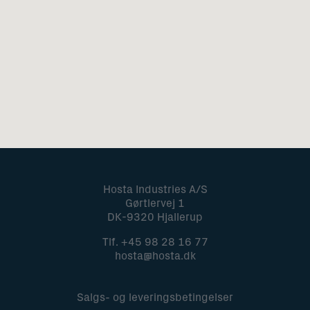
Hosta Industries A/S
Gørtlervej 1
DK-9320 Hjallerup
Tlf.
+45 98 28 16 77
hosta@hosta.dk
Salgs- og leveringsbetingelser