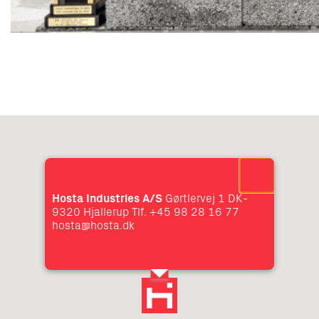
Hosta Industries A/S
Gørtlervej 1 DK-
9320 Hjallerup Tlf. +45 98 28 16 77
hosta@hosta.dk