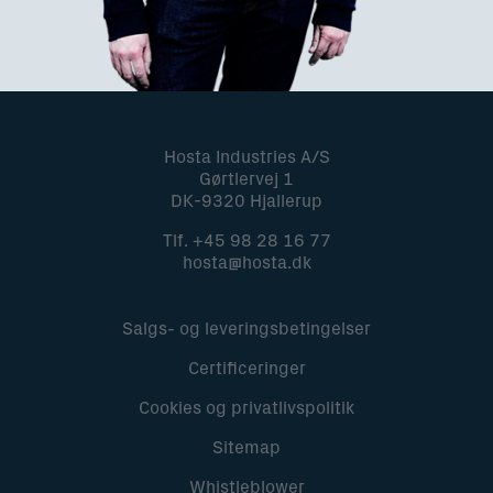
Hosta Industries A/S
Gørtlervej 1
DK-9320 Hjallerup
Tlf.
+45 98 28 16 77
hosta@hosta.dk
Salgs- og leveringsbetingelser
Certificeringer
Cookies og privatlivspolitik
Sitemap
Whistleblower